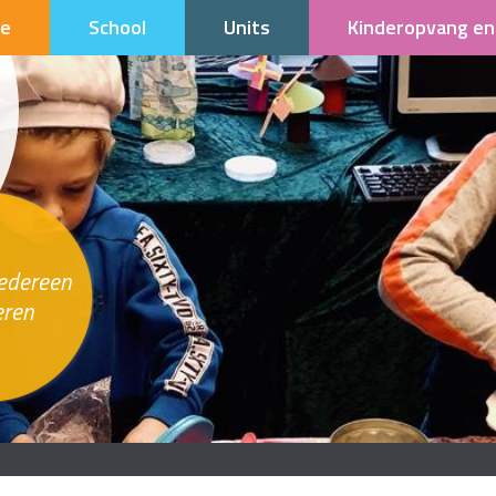
e
School
Units
Kinderopvang en
iedereen
eren